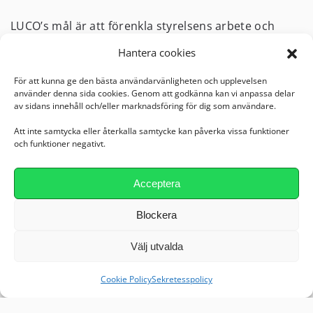
LUCO’s mål är att förenkla styrelsens arbete och
förädla fastigheten. Vi uppnår detta genom att:
Hantera cookies
Renodla föreningens organisation.
För att kunna ge den bästa användarvänligheten och upplevelsen
använder denna sida cookies. Genom att godkänna kan vi anpassa delar
Ta fram en adekvat planering av kommande
av sidans innehåll och/eller marknadsföring för dig som användare.
fastighetsarbete och underhåll.
Att inte samtycka eller återkalla samtycke kan påverka vissa funktioner
Sköta fastighetens löpande underhåll.
och funktioner negativt.
Vi handlar upp, leder och kontrollerar projekt.
Acceptera
För oss är den personliga servicen viktig och vi har
hög närvaro hos de föreningar vi arbetar med. Med
Blockera
kompententa konsulter inom bygg- och
projektledning samt certifierade besiktningsmän
Välj utvalda
som bistår oss i projekt och vid besiktningar skapar
vi en trygghet i våra leveranser till er förening.
Cookie Policy
Sekretesspolicy