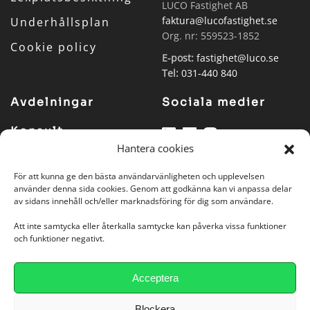
LUCO Fastighet AB
faktura@lucofastighet.se
Underhållsplan
Org. nr: 559523-
1852
Cookie policy
E-post:
fastighet@luco.se
Tel:
031-440 840
Avdelningar
Sociala medier
Konsult
Hantera cookies
Fastighet
Akademi
För att kunna ge den bästa användarvänligheten och upplevelsen
använder denna sida cookies. Genom att godkänna kan vi anpassa delar
av sidans innehåll och/eller marknadsföring för dig som användare.
Att inte samtycka eller återkalla samtycke kan påverka vissa funktioner
och funktioner negativt.
Acceptera
Blockera