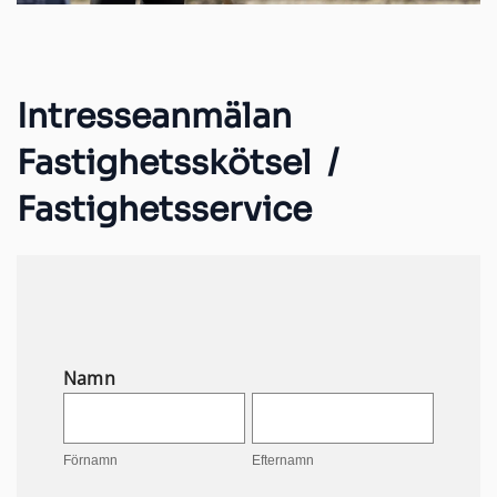
Intresseanmälan
Fastighetsskötsel /
Fastighetsservice
Namn
Kontakta
Förnamn
Efternamn
oss
Förnamn
Efternamn