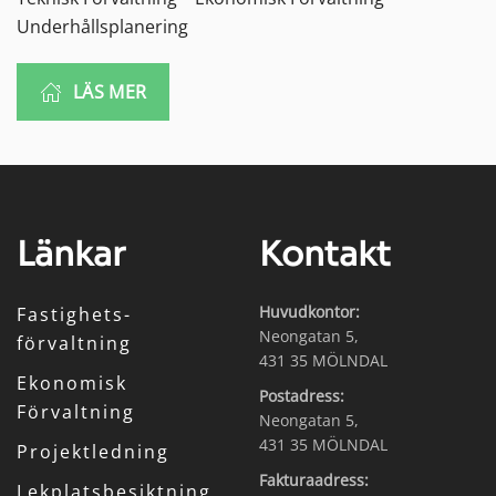
Underhållsplanering
LÄS MER
Länkar
Kontakt
Huvudkontor:
Fastighets­
Neongatan 5,
förvaltning
431 35 MÖLNDAL
Ekonomisk
Postadress:
Förvaltning
Neongatan 5,
431 35 MÖLNDAL
Projektledning
Fakturaadress:
Lekplats­besiktning