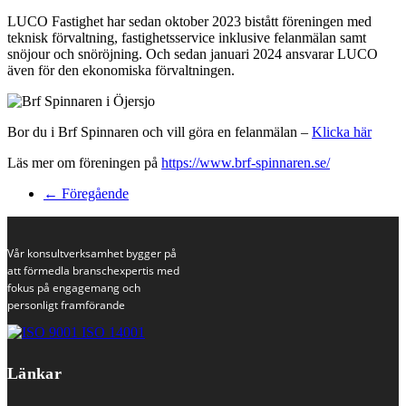
LUCO Fastighet har se
dan
oktober 2023 bistått föreningen med
teknisk förvaltning, fastighetsservice inklusive felanmälan samt
snöjour
och snöröjning. Och se
dan
januari 2024 ansvarar LUCO
även för den ekonomiska förvaltningen.
Bor du i Brf Spinnaren och vill göra en felanmälan –
Klicka här
Läs mer om föreningen på
https://www.brf-spinnaren.se/
← Föregående
Vår konsultverksamhet bygger på
att förmedla branschexpertis med
fokus på engagemang och
personligt framförande
Länkar