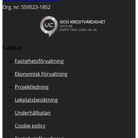
Org. nr:
559523-
1852
Länkar
Fastighets­förvaltning
Ekonomisk Förvaltning
Projektledning
Lekplats­besiktning
Underhållsplan
Cookie policy