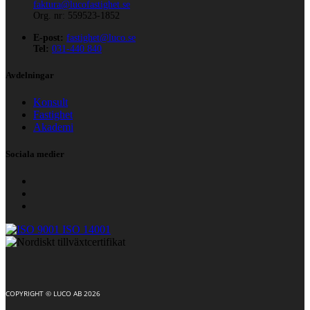
faktura@lucofastighet.se
Org. nr: 559523-
1852
E-post:
fastighet@luco.se
Tel:
031-440 840
Avdelningar
Konsult
Fastighet
Akademi
Sociala medier
COPYRIGHT © LUCO AB
2026