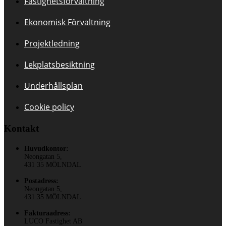
Fastighetsförvaltning
Ekonomisk Förvaltning
Projektledning
Lekplatsbesiktning
Underhållsplan
Cookie policy
Kontakt
Huvudkontor:
Neongatan 5,
431 35 MÖLNDAL
Postadress:
Neongatan 5,
431 35 MÖLNDAL
Fakturaadress:
LUCO Fastighet AB