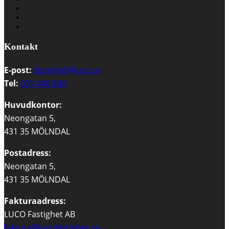
Kontakt
E-post:
fastighet@luco.se
Tel:
031-440 840
Huvudkontor:
Neongatan 5,
431 35 MÖLNDAL
Postadress:
Neongatan 5,
431 35 MÖLNDAL
Fakturaadress:
LUCO Fastighet AB
faktura@lucofastighet.se